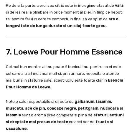
Pe de alta parte, aerul sau citric este in intregime atasat de
vara
si de iesirea la plimbare in orice moment al zilei, in timp ce nepotii
tai admira felul in care te comporti.
In fine, sa va spun ca
are o
longevitate de lunga durata si un silaj foarte greu.
7. Loewe Pour Homme Essence
Cel mai bun mentor al tau poate fi bunicul tau, pentru ca el este
cel care a trait mult mai mult si, prin urmare, necesita o atentie
mai buna in sfaturile sale, acest lucru este foarte clar in
Esencia
Pour Homme de Loewe.
Notele sale respectabile si directe de
galbanum, iasomie,
muscata, ace de pin, coacaze negre, petitgrain, nucsoara si
iasomie
sunt o aroma prea completa si plina de
sfaturi, actiuni
si dreptate mai presus de toate
cu acel aer de
fructe si
uscaciune.