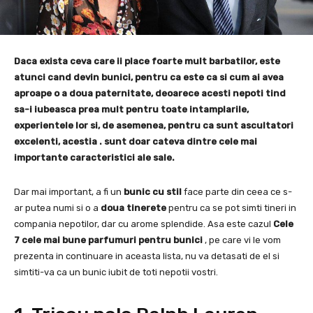
Daca exista ceva care ii place foarte mult barbatilor, este
atunci cand devin
bunici,
pentru ca este ca si cum ai avea
aproape o a doua paternitate, deoarece acesti nepoti tind
sa-i iubeasca prea mult pentru toate intamplarile,
experientele lor si, de asemenea, pentru ca sunt
ascultatori
excelenti,
acestia .
sunt doar cateva dintre cele mai
importante caracteristici ale sale.
Dar mai important, a fi un
bunic cu stil
face parte din ceea ce s-
ar putea numi si o a
doua tinerete
pentru ca se pot simti tineri in
compania nepotilor, dar cu arome splendide.
Asa este cazul
Cele
7 cele mai bune parfumuri pentru bunici
,
pe care vi le vom
prezenta in continuare in aceasta lista, nu va detasati de el si
simtiti-va ca un bunic iubit de toti nepotii vostri.