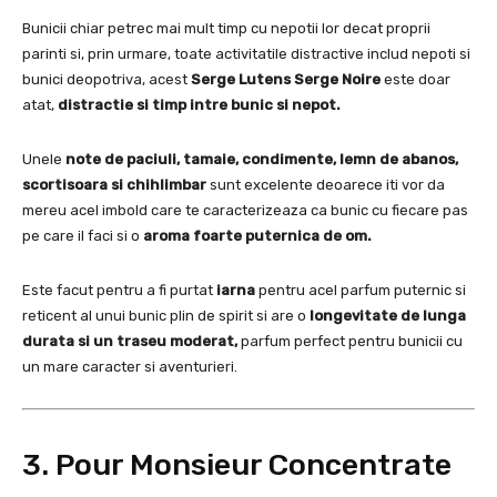
Bunicii chiar petrec mai mult timp cu nepotii lor decat proprii
parinti si, prin urmare, toate activitatile distractive includ nepoti si
bunici deopotriva, acest
Serge Lutens Serge Noire
este doar
atat,
distractie si timp intre bunic si nepot.
Unele
note de paciuli, tamaie, condimente, lemn de abanos,
scortisoara si chihlimbar
sunt excelente deoarece iti vor da
mereu acel imbold care te caracterizeaza ca bunic cu fiecare pas
pe care il faci si o
aroma
foarte puternica de om.
Este facut pentru a fi purtat
iarna
pentru acel parfum puternic si
reticent al unui bunic plin de spirit si are o
longevitate de lunga
durata si un traseu moderat,
parfum perfect pentru bunicii cu
un mare caracter si aventurieri.
3. Pour Monsieur Concentrate