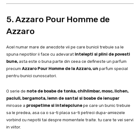
5. Azzaro Pour Homme de
Azzaro
Acel numar mare de anecdote vii pe care bunicii trebuie sa le
spuna nepotilor ii face cu adevarat
intelepti si plini de povesti
bune,
asta este o buna parte din ceea ce defineste un parfum
precum
Azzaro Pour Homme de la Azzaro, un
parfum special
pentru bunici cunoscatori.
O serie de
note de boabe de tonka, chihlimbar, mosc, lichen,
paciuli, bergamota, lemn de santal si boabe de ienupar
miroase a
prospetime si intelepciune
pe care un bunic trebuie
sa le predea, asa ca o sa-ti placa sa-ti petreci dupa-amiezele
vorbind cu nepotii tai despre momentele traite. tu care te vei servi
in viitor.