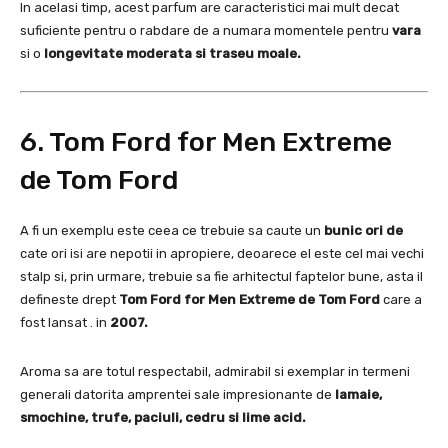
In acelasi timp, acest parfum are caracteristici mai mult decat
suficiente pentru o rabdare de a numara momentele pentru
vara
si o
longevitate moderata si traseu moale.
6. Tom Ford for Men Extreme
de Tom Ford
A fi un exemplu este ceea ce trebuie sa caute un
bunic ori de
cate ori isi are nepotii in apropiere, deoarece el este cel mai vechi
stalp si, prin urmare, trebuie sa fie arhitectul faptelor bune, asta il
defineste drept
Tom Ford for Men Extreme de Tom Ford
care a
fost lansat .
in
2007.
Aroma sa are totul respectabil, admirabil si exemplar in termeni
generali datorita amprentei sale impresionante de
lamaie,
smochine, trufe, paciuli, cedru si lime acid.