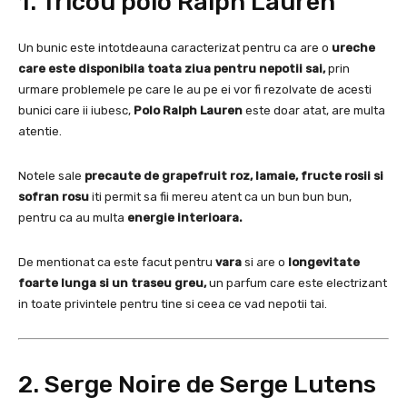
1. Tricou polo Ralph Lauren
Un bunic este intotdeauna caracterizat pentru ca are o
ureche
care este disponibila toata ziua pentru nepotii sai,
prin
urmare problemele pe care le au pe ei vor fi rezolvate de acesti
bunici care ii iubesc,
Polo Ralph Lauren
este doar atat, are multa
atentie.
Notele
sale
precaute de
grapefruit roz, lamaie, fructe rosii si
sofran rosu
iti permit sa fii mereu atent ca un bun bun bun,
pentru ca au multa
energie interioara.
De mentionat ca este facut pentru
vara
si are o
longevitate
foarte lunga si un traseu greu,
un parfum care este electrizant
in toate privintele pentru tine si ceea ce vad nepotii tai.
2. Serge Noire de Serge Lutens