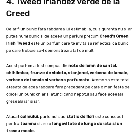
4. Tweed irlandez verde de la
Creed
Ce ar fi un bunic fara rabdarea lui estimabila, cu siguranta nu s-ar
putea numi bunic si de aceea un parfum precum
Creed’s Green
Irish Tweed
este un parfum care te invita sa reflectezi ca bunic
pe care trebuie sa-l demonstrezi atat de mult.
Acest parfum a fost compus din
note de lemn de santal,
chihlimbar, frunze de violeta, stanjenel, verbena de lamaie,
verbena de lamaie si verbena parfumata.
Aroma sa este total
atasata de acea rabdare fara precedent pe care o manifesta de
obicei un bunic chiar si atunci cand nepotul sau face aceeasi
greseala iar si iar.
Atasat
calmului,
parfumul sau
static de flori
este conceput
pentru
toamna
si are o
longevitate de lunga durata si un
traseu moale.