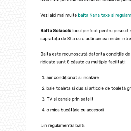
Vezi aici mai multe
balta Nana taxe si regula
Balta Solacolu
locul perfect pentru pescuit si
suprafața de 8ha cu o adâncimea medie intre
Balta este recunoscută datorita condițiile de
ridicate
sunt 8 căsuțe cu multiple facilitați:
aer condiționat si încălzire
baie toaleta si dus si articole de toaletă g
TV si canale prin satelit
o mica bucătărie cu accesorii
Din regulamentul bălti: