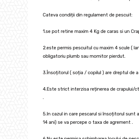
Cateva condiții din regulament de pescuit:
1.
se pot retine maxim 4 Kg de caras si un Cra
2.
este permis pescuitul cu maxim 4 scule ( lan
obligatoriu plumb sau momitor pierdut.
3.
Însoțitorul ( soția / copilul ) are dreptul d
4.
Este strict interzisa reținerea de crapului
.
5.
In cazul in care pescarul si însoțitorul sun
14 ani) se va percepe o taxa de agrement .
6.
Nu este permisa schimbarea locului de pescu