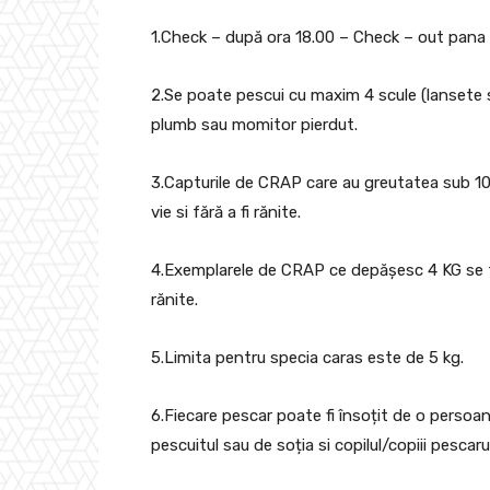
1.Check – după ora 18.00 – Check – out pana l
2.Se poate pescui cu maxim 4 scule (lansete s
plumb sau momitor pierdut.
3.Capturile de CRAP care au greutatea sub 1000
vie si fără a fi rănite.
4.Exemplarele de CRAP ce depășesc 4 KG se fo
rănite.
5.Limita pentru specia caras este de 5 kg.
6.Fiecare pescar poate fi însoțit de o persoana
pescuitul sau de soția si copilul/copiii pescarul