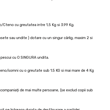
p/Cteno cu greutatea intre 1,5 Kg si 3.99 Kg.
sete sau undite ) dotare cu un singur cârlig, maxim 2 si
e a pescui cu O SINGURA undita.
/cteno/somni cu o greutate sub 1.5 KG si mai mare de 4 Kg
t acompaniați de mai multe persoane, (se exclud copii sub
it pe întreaga durata de desfășurare a partidei.