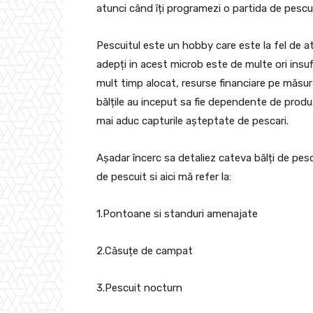
atunci când îți programezi o partida de pescui
Pescuitul este un hobby care este la fel de at
adepți in acest microb este de multe ori insu
mult timp alocat, resurse financiare pe măsur
bălțile au inceput sa fie dependente de produ
mai aduc capturile așteptate de pescari.
Așadar încerc sa detaliez cateva bălți de pesc
de pescuit si aici mă refer la:
1.Pontoane si standuri amenajate
2.Căsuțe de campat
3.Pescuit nocturn