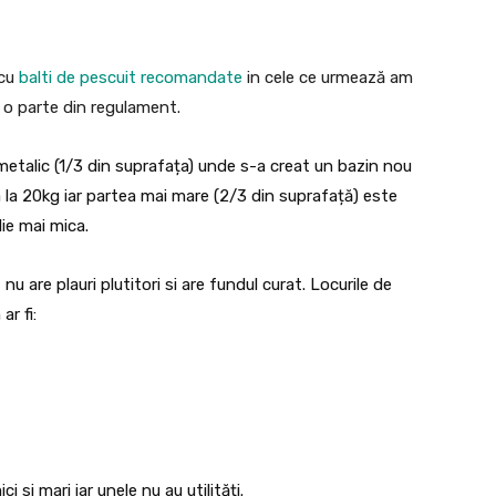
 cu
balti de pescuit recomandate
in cele ce urmează am
i o parte din regulament.
metalic (1/3 din suprafața) unde s-a creat un bazin nou
a la 20kg iar partea mai mare (2/3 din suprafață) este
lie mai mica.
nu are plauri plutitori si are fundul curat. Locurile de
ar fi:
 si mari iar unele nu au utilități.