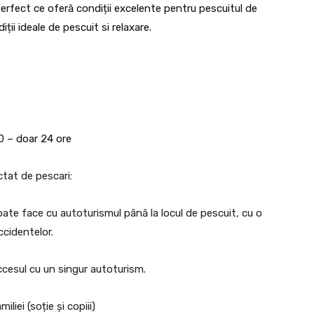
perfect ce oferă condiții excelente pentru pescuitul de
ii ideale de pescuit si relaxare.
00 – doar 24 ore
tat de pescari:
oate face cu autoturismul până la locul de pescuit, cu o
cidentelor.
ccesul cu un singur autoturism.
liei (soție și copiii)