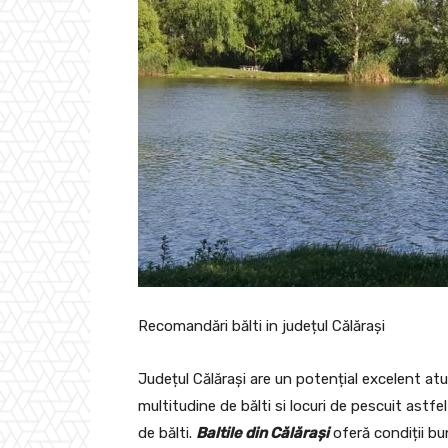
Recomandări bălti in județul Călărași
Județul Călărași are un potențial excelent atu
multitudine de bălti si locuri de pescuit astf
de bălti.
Baltile din Călărași
oferă condiții bun