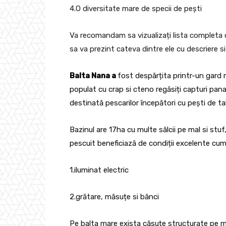
4.O diversitate mare de specii de pești
Va recomandam sa vizualizați lista completa
sa va prezint cateva dintre ele cu descriere s
Balta Nana a
fost despărțita printr-un gard 
populat cu crap si cteno regăsiți capturi pan
destinată pescarilor începători cu pești de ta
Bazinul are 17ha cu multe sălcii pe mal si stuf, 
pescuit beneficiază de condiții excelente cum 
1.
iluminat electric
2.
grătare, măsuțe si bănci
Pe balta mare exista căsuțe structurate pe mici