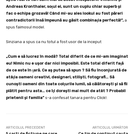
Andreas Kronthaler, soţul ei, sunt un cuplu chiar superb şi
fac o echipa grozavă! Când mi-au ales lookul au fost păreri
contradictorii însă împeună au găsit combinaţia perfectă!”,
a
spus faimosul model.
Sinziana a spus ca nu totul a fost usor de la inceput
„Cum e să lucrez în modă? Total diferit de ce mi-am imaginat
eu! Nimic nu e uşor dar nici imposibil. Este total diferit faţă
de ce este în ţară. Ce aş putea să spun ? Să fiu înconjurată de
atâţia oameni creativi, designeri, stilişti, fotografi… Să
cunoşti oameni din toate colţurile lumii, să călătoreşti şi să fii
plătit pentru asta… ce îţi doreşti mai mult de atât ? Probabil
prietenii şi familia”
s-a confesat tanara pentru Click!.
ARTICOLUL PRECEDENT
ARTICOLUL URMĂTOR
5 carti de fictiune pe care
Ce tip de continut cauta