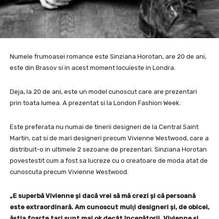
Numele frumoasei romance este Sinziana Horotan, are 20 de ani,
este din Brasov si in acest moment locuieste in Londra.
Deja, la 20 de ani, este un model cunoscut care are prezentari
prin toata lumea. A prezentat si la London Fashion Week.
Este preferata nu numai de tinerii designeri de la Central Saint
Martin, cat si de mari designeri precum Vivienne Westwood, care a
distribuit-o in ultimele 2 sezoane de prezentari. Sinziana Horotan
povestestit cum a fost sa lucreze cu o creatoare de moda atat de
cunoscuta precum Vivienne Westwood.
„E superbă Vivienne şi dacă vrei să mă crezi şi că persoană
este extraordinară. Am cunoscut mulţi designeri şi, de obicei,
ăştia foarte tari sunt mai ok decât începătorii. Vivienne şi