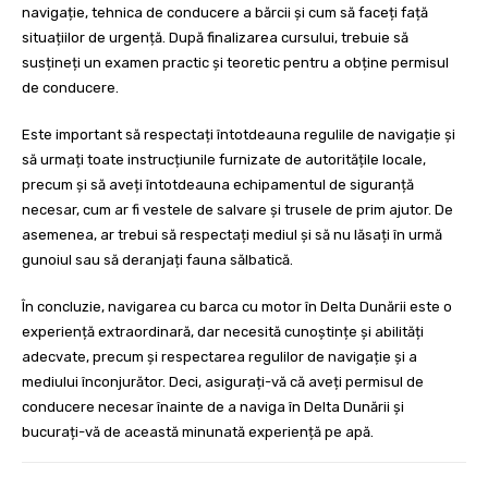
navigație, tehnica de conducere a bărcii și cum să faceți față
situațiilor de urgență. După finalizarea cursului, trebuie să
susțineți un examen practic și teoretic pentru a obține permisul
de conducere.
Este important să respectați întotdeauna regulile de navigație și
să urmați toate instrucțiunile furnizate de autoritățile locale,
precum și să aveți întotdeauna echipamentul de siguranță
necesar, cum ar fi vestele de salvare și trusele de prim ajutor. De
asemenea, ar trebui să respectați mediul și să nu lăsați în urmă
gunoiul sau să deranjați fauna sălbatică.
În concluzie, navigarea cu barca cu motor în Delta Dunării este o
experiență extraordinară, dar necesită cunoștințe și abilități
adecvate, precum și respectarea regulilor de navigație și a
mediului înconjurător. Deci, asigurați-vă că aveți permisul de
conducere necesar înainte de a naviga în Delta Dunării și
bucurați-vă de această minunată experiență pe apă.