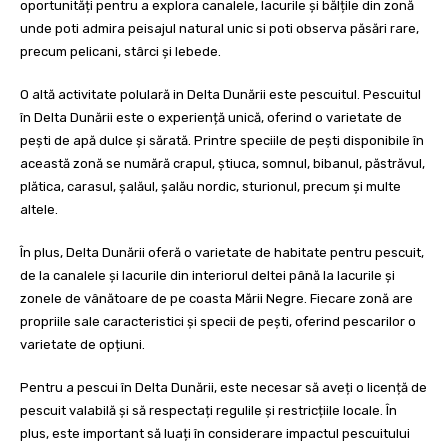
oportunități pentru a explora canalele, lacurile și bălțile din zonă
unde poti admira peisajul natural unic si poti observa păsări rare,
precum pelicani, stârci și lebede.
O altă activitate polulară in Delta Dunării este pescuitul. Pescuitul
în Delta Dunării este o experiență unică, oferind o varietate de
pești de apă dulce și sărată. Printre speciile de pești disponibile în
această zonă se numără crapul, știuca, somnul, bibanul, păstrăvul,
plătica, carasul, șalăul, șalău nordic, sturionul, precum și multe
altele.
În plus, Delta Dunării oferă o varietate de habitate pentru pescuit,
de la canalele și lacurile din interiorul deltei până la lacurile și
zonele de vânătoare de pe coasta Mării Negre. Fiecare zonă are
propriile sale caracteristici și specii de pești, oferind pescarilor o
varietate de opțiuni.
Pentru a pescui în Delta Dunării, este necesar să aveți o licență de
pescuit valabilă și să respectați regulile și restricțiile locale. În
plus, este important să luați în considerare impactul pescuitului