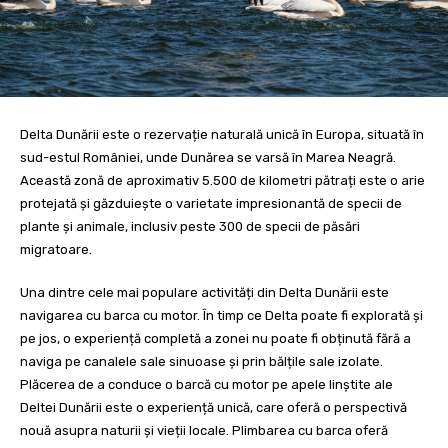
Delta Dunării este o rezervație naturală unică în Europa, situată în
sud-estul României, unde Dunărea se varsă în Marea Neagră.
Această zonă de aproximativ 5.500 de kilometri pătrați este o arie
protejată și găzduiește o varietate impresionantă de specii de
plante și animale, inclusiv peste 300 de specii de păsări
migratoare.
Una dintre cele mai populare activități din Delta Dunării este
navigarea cu barca cu motor. În timp ce Delta poate fi explorată și
pe jos, o experiență completă a zonei nu poate fi obținută fără a
naviga pe canalele sale sinuoase și prin bălțile sale izolate.
Plăcerea de a conduce o barcă cu motor pe apele linștite ale
Deltei Dunării este o experiență unică, care oferă o perspectivă
nouă asupra naturii și vieții locale. Plimbarea cu barca oferă