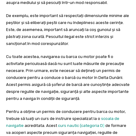
asupra mediului și să pescuiți într-un mod responsabil.
De exemplu, este important să respectați dimensiunile minime ale
peștilor și să eliberați peștii care nu îndeplinesc aceste cerințe.
Este, de asemenea, important să aruncați la coș gunoiul și să
păstrați zona curată. Pescuitul ilegal este strict interzis și
sancționat în mod corespunzător.
Cu toate acestea, navigarea cu barca cu motor poate fi o
activitate periculoasă dacă nu sunt luate măsurile de precauție
necesare. Prin urmare, este necesar să dețineți un permis de
conducere pentru a conduce o barcă cu motor în Delta Dunării.
Acest permis asigură că șoferul de barcă are cunoștințe adecvate
despre regulile de navigație, siguranță și alte aspecte importante
pentru a naviga în condiții de siguranță.
Pentru a obține un permis de conducere pentru barca cu motor,
trebuie să luați un curs de instruire specializat la o
scoala de
navigatie
acreditata. Acest
curs nautic (categoria D
)
de formare
va acoperi aspecte precum siguranța navigației, regulile de